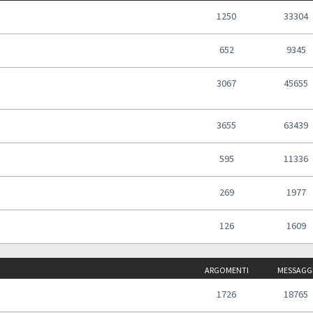
1250
33304
652
9345
3067
45655
3655
63439
595
11336
269
1977
126
1609
ARGOMENTI
MESSAGG
1726
18765