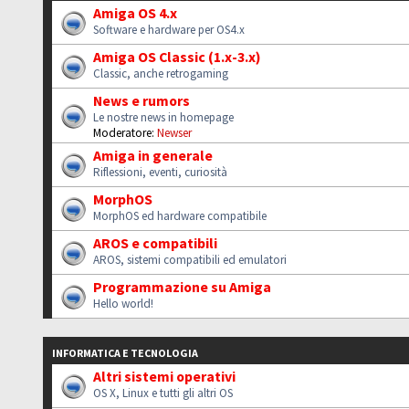
Amiga OS 4.x
Software e hardware per OS4.x
Amiga OS Classic (1.x-3.x)
Classic, anche retrogaming
News e rumors
Le nostre news in homepage
Moderatore:
Newser
Amiga in generale
Riflessioni, eventi, curiosità
MorphOS
MorphOS ed hardware compatibile
AROS e compatibili
AROS, sistemi compatibili ed emulatori
Programmazione su Amiga
Hello world!
INFORMATICA E TECNOLOGIA
Altri sistemi operativi
OS X, Linux e tutti gli altri OS