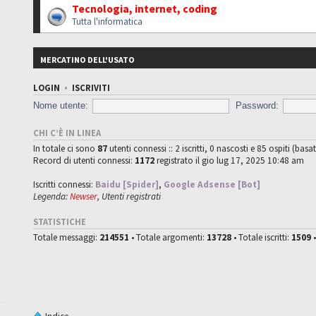
Tecnologia, internet, coding
Tutta l'informatica
MERCATINO DELL'USATO
LOGIN
•
ISCRIVITI
Nome utente:
Password:
CHI C’È IN LINEA
In totale ci sono
87
utenti connessi :: 2 iscritti, 0 nascosti e 85 ospiti (basat
Record di utenti connessi:
1172
registrato il gio lug 17, 2025 10:48 am
Iscritti connessi:
Baidu [Spider]
,
Google Adsense [Bot]
Legenda:
Newser
,
Utenti registrati
STATISTICHE
Totale messaggi:
214551
• Totale argomenti:
13728
• Totale iscritti:
1509
•