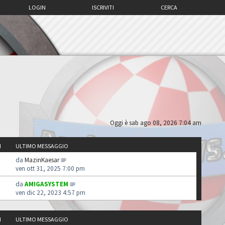
LOGIN
ISCRIVITI
CERCA
Oggi è sab ago 08, 2026 7:04 am
I
ULTIMO MESSAGGIO
da
MazinKaesar
ven ott 31, 2025 7:00 pm
da
AMIGASYSTEM
ven dic 22, 2023 4:57 pm
I
ULTIMO MESSAGGIO