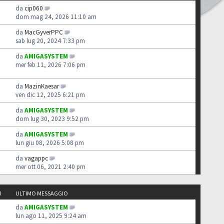
da
cip060
dom mag 24, 2026 11:10 am
da
MacGyverPPC
sab lug 20, 2024 7:33 pm
da
AMIGASYSTEM
mer feb 11, 2026 7:06 pm
da
MazinKaesar
ven dic 12, 2025 6:21 pm
da
AMIGASYSTEM
dom lug 30, 2023 9:52 pm
da
AMIGASYSTEM
lun giu 08, 2026 5:08 pm
da
vagappc
mer ott 06, 2021 2:40 pm
I
ULTIMO MESSAGGIO
da
AMIGASYSTEM
lun ago 11, 2025 9:24 am