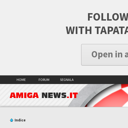
FOLLOW
WITH TAPAT
Open in 
HOME
FORUM
SEGNALA
AMIGA
NEWS
.IT
Indice