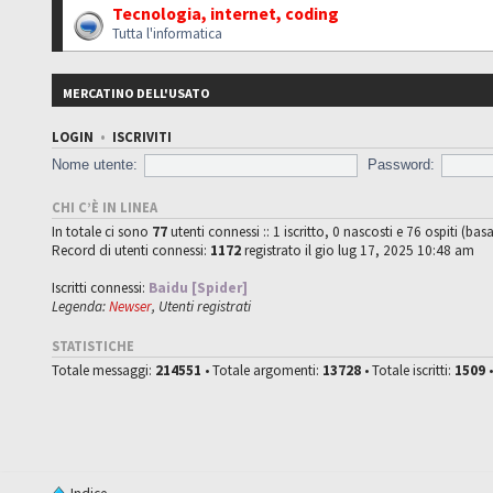
Tecnologia, internet, coding
Tutta l'informatica
MERCATINO DELL'USATO
LOGIN
•
ISCRIVITI
Nome utente:
Password:
CHI C’È IN LINEA
In totale ci sono
77
utenti connessi :: 1 iscritto, 0 nascosti e 76 ospiti (basa
Record di utenti connessi:
1172
registrato il gio lug 17, 2025 10:48 am
Iscritti connessi:
Baidu [Spider]
Legenda:
Newser
,
Utenti registrati
STATISTICHE
Totale messaggi:
214551
• Totale argomenti:
13728
• Totale iscritti:
1509
•