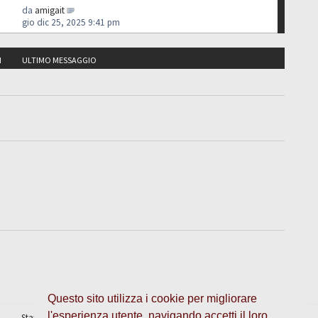
da
amigait
gio dic 25, 2025 9:41 pm
I
ULTIMO MESSAGGIO
Questo sito utilizza i cookie per migliorare
l'esperienza utente, navigando accetti il loro
Staff
•
Cancella cookie
• Tutti gli orari sono UTC + 1 ora [
ora legale
]