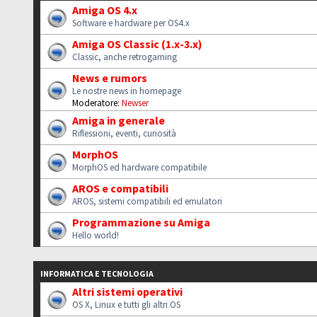
Amiga OS 4.x
Software e hardware per OS4.x
Amiga OS Classic (1.x-3.x)
Classic, anche retrogaming
News e rumors
Le nostre news in homepage
Moderatore:
Newser
Amiga in generale
Riflessioni, eventi, curiosità
MorphOS
MorphOS ed hardware compatibile
AROS e compatibili
AROS, sistemi compatibili ed emulatori
Programmazione su Amiga
Hello world!
INFORMATICA E TECNOLOGIA
Altri sistemi operativi
OS X, Linux e tutti gli altri OS