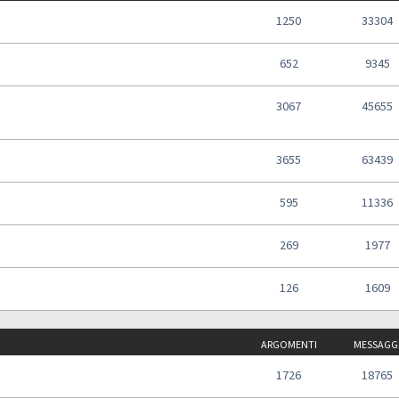
1250
33304
652
9345
3067
45655
3655
63439
595
11336
269
1977
126
1609
ARGOMENTI
MESSAGG
1726
18765