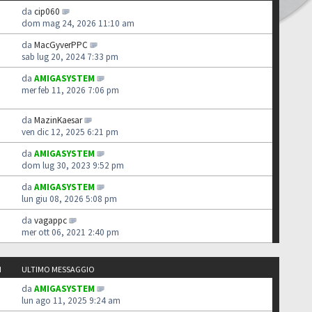
da
cip060
dom mag 24, 2026 11:10 am
da
MacGyverPPC
sab lug 20, 2024 7:33 pm
da
AMIGASYSTEM
mer feb 11, 2026 7:06 pm
da
MazinKaesar
ven dic 12, 2025 6:21 pm
da
AMIGASYSTEM
dom lug 30, 2023 9:52 pm
da
AMIGASYSTEM
lun giu 08, 2026 5:08 pm
da
vagappc
mer ott 06, 2021 2:40 pm
I
ULTIMO MESSAGGIO
da
AMIGASYSTEM
lun ago 11, 2025 9:24 am