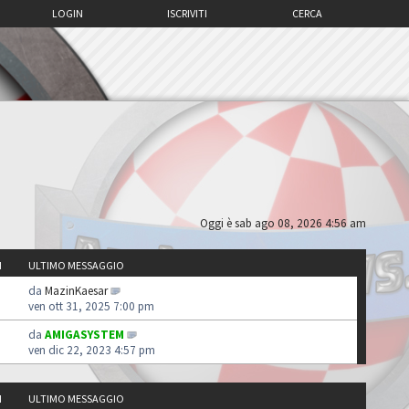
LOGIN
ISCRIVITI
CERCA
Oggi è sab ago 08, 2026 4:56 am
I
ULTIMO MESSAGGIO
da
MazinKaesar
ven ott 31, 2025 7:00 pm
da
AMIGASYSTEM
ven dic 22, 2023 4:57 pm
I
ULTIMO MESSAGGIO