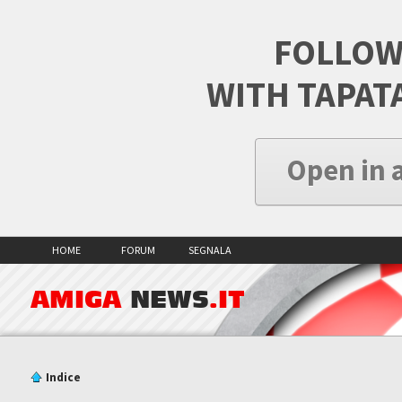
FOLLOW
WITH TAPAT
Open in 
HOME
FORUM
SEGNALA
AMIGA
NEWS
.IT
Indice