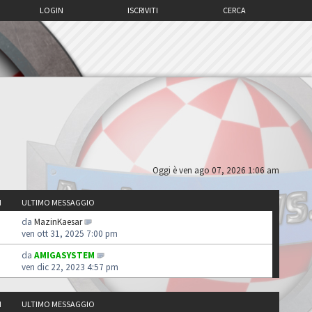
LOGIN
ISCRIVITI
CERCA
Oggi è ven ago 07, 2026 1:06 am
I
ULTIMO MESSAGGIO
da
MazinKaesar
ven ott 31, 2025 7:00 pm
da
AMIGASYSTEM
ven dic 22, 2023 4:57 pm
I
ULTIMO MESSAGGIO