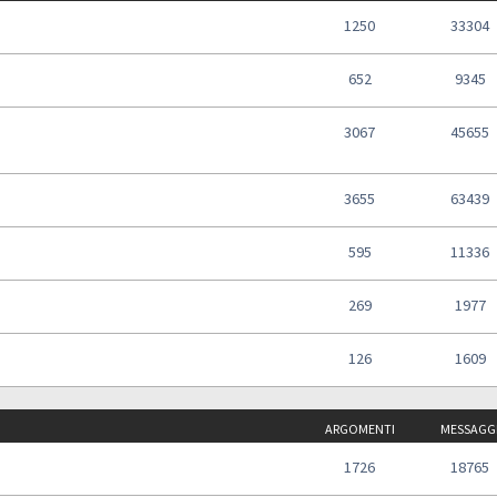
1250
33304
652
9345
3067
45655
3655
63439
595
11336
269
1977
126
1609
ARGOMENTI
MESSAGG
1726
18765