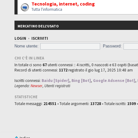
Tecnologia, internet, coding
Tutta l'informatica
MERCATINO DELL'USATO
LOGIN
•
ISCRIVITI
Nome utente:
Password:
CHI C’È IN LINEA
In totale ci sono
67
utenti connessi :: 4 iscritti, 0 nascosti e 63 ospiti (basat
Record di utenti connessi:
1172
registrato il gio lug 17, 2025 10:48 am
Iscritti connessi:
Baidu [Spider]
,
Bing [Bot]
,
Google Adsense [Bot]
,
Legenda:
Newser
,
Utenti registrati
STATISTICHE
Totale messaggi:
214551
• Totale argomenti:
13728
• Totale iscritti:
1509
•