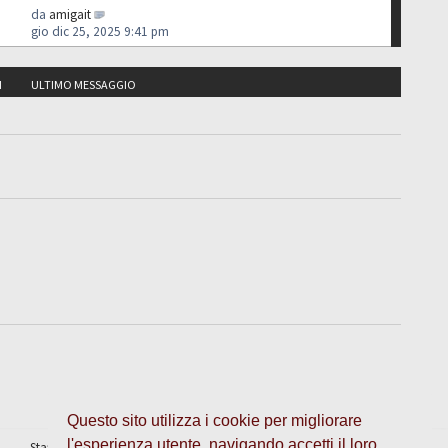
da
amigait
gio dic 25, 2025 9:41 pm
I
ULTIMO MESSAGGIO
Questo sito utilizza i cookie per migliorare
l'esperienza utente, navigando accetti il loro
Staff
•
Cancella cookie
• Tutti gli orari sono UTC + 1 ora [
ora legale
]