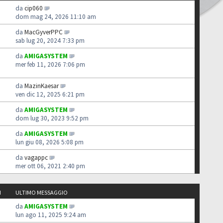
da
cip060
dom mag 24, 2026 11:10 am
da
MacGyverPPC
sab lug 20, 2024 7:33 pm
da
AMIGASYSTEM
mer feb 11, 2026 7:06 pm
da
MazinKaesar
ven dic 12, 2025 6:21 pm
da
AMIGASYSTEM
dom lug 30, 2023 9:52 pm
da
AMIGASYSTEM
lun giu 08, 2026 5:08 pm
da
vagappc
mer ott 06, 2021 2:40 pm
I
ULTIMO MESSAGGIO
da
AMIGASYSTEM
lun ago 11, 2025 9:24 am