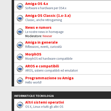
Amiga OS 4.x
Software e hardware per OS4.x
Amiga OS Classic (1.x-3.x)
Classic, anche retrogaming
News e rumors
Le nostre news in homepage
Moderatore:
Newser
Amiga in generale
Riflessioni, eventi, curiosità
MorphOS
MorphOS ed hardware compatibile
AROS e compatibili
AROS, sistemi compatibili ed emulatori
Programmazione su Amiga
Hello world!
INFORMATICA E TECNOLOGIA
Altri sistemi operativi
OS X, Linux e tutti gli altri OS