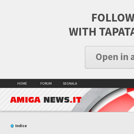
FOLLOW
WITH TAPAT
Open in 
HOME
FORUM
SEGNALA
AMIGA
NEWS
.IT
Indice