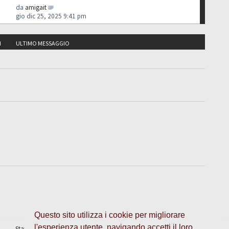
da
amigait
gio dic 25, 2025 9:41 pm
I
ULTIMO MESSAGGIO
Questo sito utilizza i cookie per migliorare
l'esperienza utente, navigando accetti il loro
Staff
•
Cancella cookie
• Tutti gli orari sono UTC + 1 ora [
ora legale
]