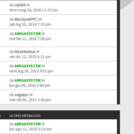
da
cip060
dom mag 24, 2026 11:10 am
da
MacGyverPPC
sab lug 20, 2024 7:33 pm
da
AMIGASYSTEM
mer feb 11, 2026 7:06 pm
da
MazinKaesar
ven dic 12, 2025 6:21 pm
da
AMIGASYSTEM
dom lug 30, 2023 9:52 pm
da
AMIGASYSTEM
lun giu 08, 2026 5:08 pm
da
vagappc
mer ott 06, 2021 2:40 pm
I
ULTIMO MESSAGGIO
da
AMIGASYSTEM
lun ago 11, 2025 9:24 am