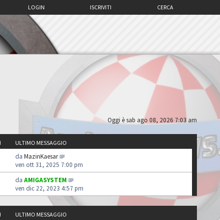
LOGIN
ISCRIVITI
CERCA
Oggi è sab ago 08, 2026 7:03 am
I
ULTIMO MESSAGGIO
da
MazinKaesar
ven ott 31, 2025 7:00 pm
da
AMIGASYSTEM
ven dic 22, 2023 4:57 pm
I
ULTIMO MESSAGGIO