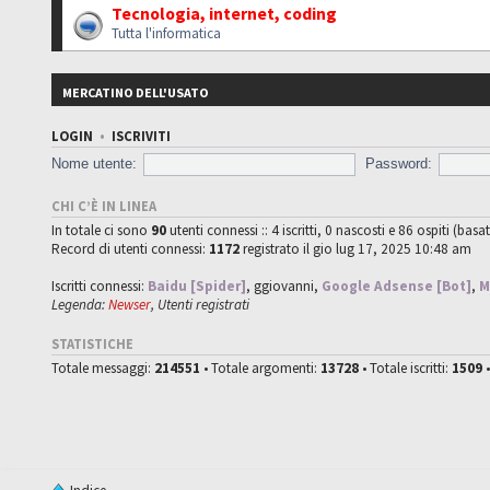
Tecnologia, internet, coding
Tutta l'informatica
MERCATINO DELL'USATO
LOGIN
•
ISCRIVITI
Nome utente:
Password:
CHI C’È IN LINEA
In totale ci sono
90
utenti connessi :: 4 iscritti, 0 nascosti e 86 ospiti (basat
Record di utenti connessi:
1172
registrato il gio lug 17, 2025 10:48 am
Iscritti connessi:
Baidu [Spider]
,
ggiovanni
,
Google Adsense [Bot]
,
M
Legenda:
Newser
,
Utenti registrati
STATISTICHE
Totale messaggi:
214551
• Totale argomenti:
13728
• Totale iscritti:
1509
•