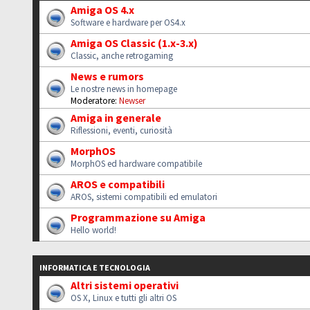
Amiga OS 4.x
Software e hardware per OS4.x
Amiga OS Classic (1.x-3.x)
Classic, anche retrogaming
News e rumors
Le nostre news in homepage
Moderatore:
Newser
Amiga in generale
Riflessioni, eventi, curiosità
MorphOS
MorphOS ed hardware compatibile
AROS e compatibili
AROS, sistemi compatibili ed emulatori
Programmazione su Amiga
Hello world!
INFORMATICA E TECNOLOGIA
Altri sistemi operativi
OS X, Linux e tutti gli altri OS