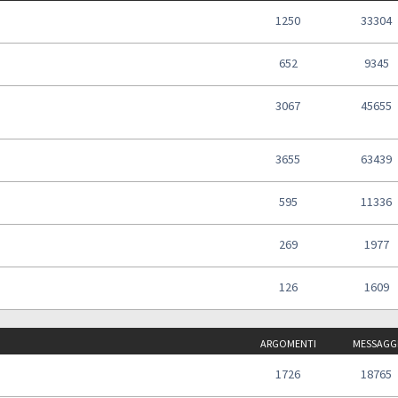
1250
33304
652
9345
3067
45655
3655
63439
595
11336
269
1977
126
1609
ARGOMENTI
MESSAGG
1726
18765