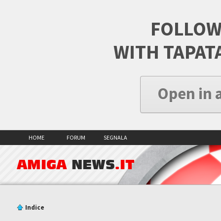
FOLLOW
WITH TAPAT
Open in 
HOME
FORUM
SEGNALA
AMIGA
NEWS
.IT
Indice