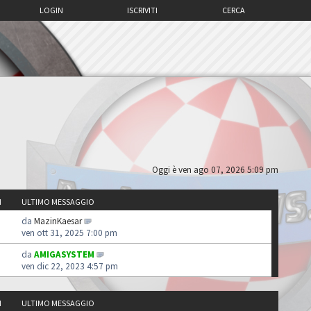
LOGIN
ISCRIVITI
CERCA
Oggi è ven ago 07, 2026 5:09 pm
I
ULTIMO MESSAGGIO
da
MazinKaesar
ven ott 31, 2025 7:00 pm
da
AMIGASYSTEM
ven dic 22, 2023 4:57 pm
I
ULTIMO MESSAGGIO