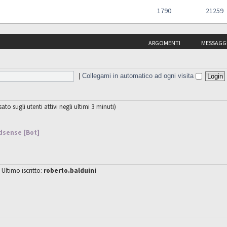
1790
21259
ARGOMENTI
MESSAGG
|
Collegami in automatico ad ogni visita
sato sugli utenti attivi negli ultimi 3 minuti)
dsense [Bot]
 Ultimo iscritto:
roberto.balduini