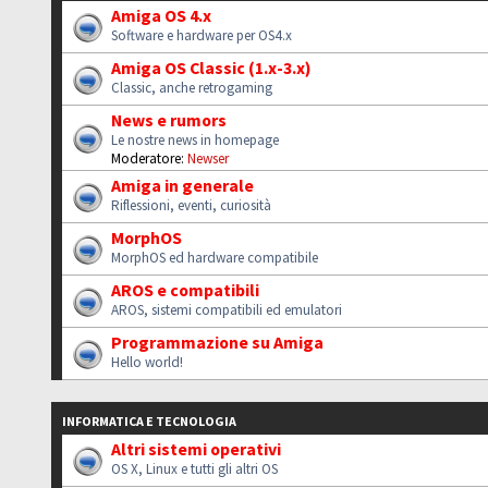
Amiga OS 4.x
Software e hardware per OS4.x
Amiga OS Classic (1.x-3.x)
Classic, anche retrogaming
News e rumors
Le nostre news in homepage
Moderatore:
Newser
Amiga in generale
Riflessioni, eventi, curiosità
MorphOS
MorphOS ed hardware compatibile
AROS e compatibili
AROS, sistemi compatibili ed emulatori
Programmazione su Amiga
Hello world!
INFORMATICA E TECNOLOGIA
Altri sistemi operativi
OS X, Linux e tutti gli altri OS