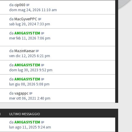
da
cip060
dom mag 24, 2026 11:10 am
da
MacGyverPPC
sab lug 20, 2024 7:33 pm
da
AMIGASYSTEM
mer feb 11, 2026 7:06 pm
da
MazinKaesar
ven dic 12, 2025 6:21 pm
da
AMIGASYSTEM
dom lug 30, 2023 9:52 pm
da
AMIGASYSTEM
lun giu 08, 2026 5:08 pm
da
vagappc
mer ott 06, 2021 2:40 pm
I
ULTIMO MESSAGGIO
da
AMIGASYSTEM
lun ago 11, 2025 9:24 am