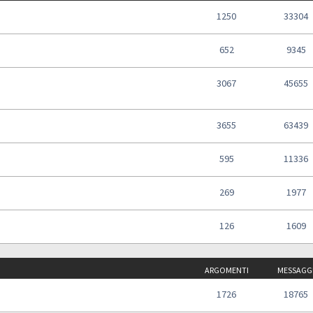
1250
33304
652
9345
3067
45655
3655
63439
595
11336
269
1977
126
1609
ARGOMENTI
MESSAGG
1726
18765