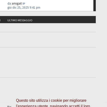
da
amigait
gio dic 25, 2025 9:41 pm
I
ULTIMO MESSAGGIO
Questo sito utilizza i cookie per migliorare
l'esperienza utente, navigando accetti il loro
Staff
•
Cancella cookie
• Tutti gli orari sono UTC + 1 ora [
ora legale
]