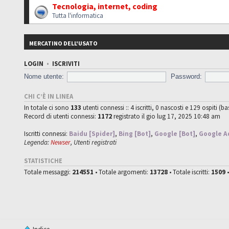
Tecnologia, internet, coding
Tutta l'informatica
MERCATINO DELL'USATO
LOGIN
•
ISCRIVITI
Nome utente:
Password:
CHI C’È IN LINEA
In totale ci sono
133
utenti connessi :: 4 iscritti, 0 nascosti e 129 ospiti (ba
Record di utenti connessi:
1172
registrato il gio lug 17, 2025 10:48 am
Iscritti connessi:
Baidu [Spider]
,
Bing [Bot]
,
Google [Bot]
,
Google A
Legenda:
Newser
,
Utenti registrati
STATISTICHE
Totale messaggi:
214551
• Totale argomenti:
13728
• Totale iscritti:
1509
•