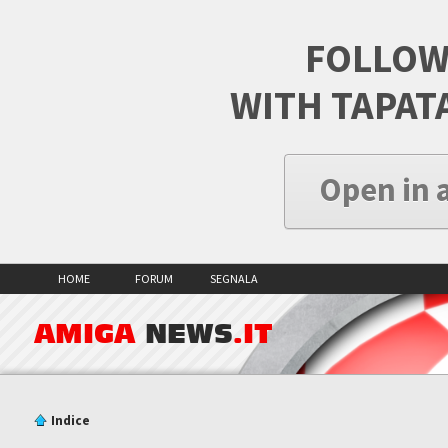
FOLLOW
WITH TAPAT
Open in 
HOME
FORUM
SEGNALA
AMIGA
NEWS
.IT
Indice