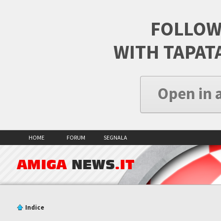
FOLLOW
WITH TAPAT
Open in 
HOME
FORUM
SEGNALA
AMIGA
NEWS
.IT
Indice